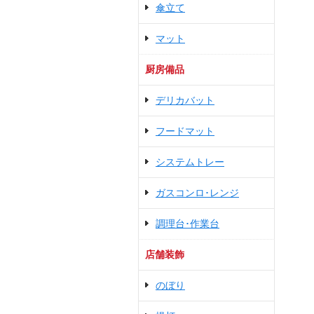
傘立て
マット
厨房備品
デリカバット
フードマット
システムトレー
ガスコンロ･レンジ
調理台･作業台
店舗装飾
のぼり