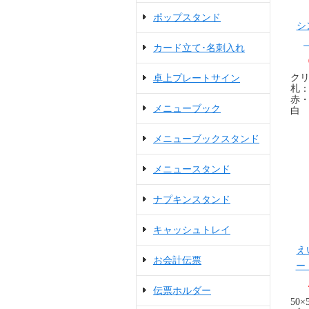
ポップスタンド
シ
カード立て･名刺入れ
クリ
卓上プレートサイン
札： 
赤
メニューブック
白
メニューブックスタンド
メニュースタンド
ナプキンスタンド
キャッシュトレイ
え
お会計伝票
ー
伝票ホルダー
50×