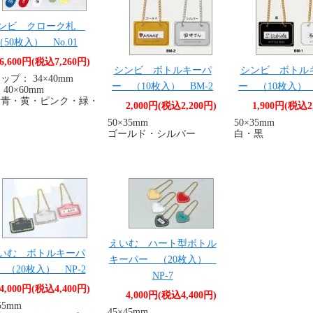
ンビ クローク札
（50枚入） No.01
6,600円(税込7,260円)
シンビ ボトルキーパ
シンビ ボトル
ップ： 34×40mm
ー （10枚入） BM-2
ー （10枚入） 
40×60mm
・青・黄・ピンク・緑・
2,000円(税込2,200円)
1,900円(税込2
50×35mm
50×35mm
ゴールド・シルバー
白・黒
えいむ ハート型ボトル
いむ ボトルキーパ
キーパー （20枚入）
 （20枚入） NP-2
NP-7
4,000円(税込4,400円)
4,000円(税込4,400円)
55mm
45×45mm