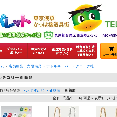
ーム
店舗用品・売場備品
ボトルキーパー・クローク札
＞
＞
[並び順を変更]
・おすすめ順
・価格順
・新着順
全 [6] 商品中 [1-6] 商品を表示してい